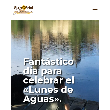
Fantástico
día para
celebrar el
«Lunes de
Aguas».