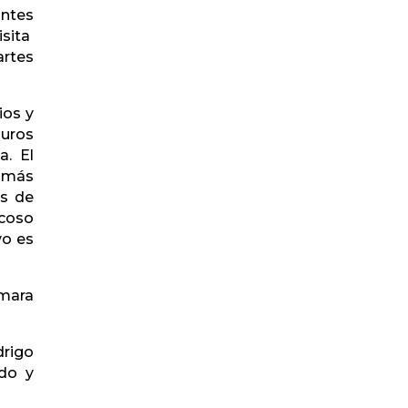
antes
isita
artes
ios y
muros
a. El
s más
ás de
 coso
vo es
ámara
drigo
do y