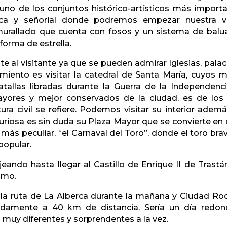
 uno de los conjuntos histórico-artísticos más import
rica y señorial donde podremos empezar nuestra v
urallado que cuenta con fosos y un sistema de balu
forma de estrella.
te al visitante ya que se pueden admirar Iglesias, palac
miento es visitar la catedral de Santa María, cuyos 
atallas libradas durante la Guerra de la Independenci
mayores y mejor conservados de la ciudad, es de lo
ura civil se refiere. Podemos visitar su interior adem
uriosa es sin duda su Plaza Mayor que se convierte en
 más peculiar, “el Carnaval del Toro”, donde el toro bra
popular.
eando hasta llegar al Castillo de Enrique II de Trast
smo.
r la ruta de La Alberca durante la mañana y Ciudad Ro
adamente a 40 km de distancia. Sería un día redon
muy diferentes y sorprendentes a la vez.