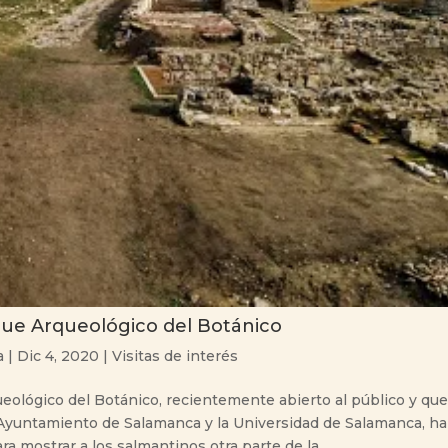
rque Arqueológico del Botánico
a
|
Dic 4, 2020
|
Visitas de interés
eológico del Botánico, recientemente abierto al público y qu
 Ayuntamiento de Salamanca y la Universidad de Salamanca, h
a mostrar a los salmantinos otra parte de la...